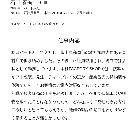
石田 春香
[正社員]
2018年
パート入社
結婚10周年
2021年
正社員登用、 本社FACTORY SHOP 店長に就任
の錫婚式
好きなこと：おいしい物を食べること
観光×宿泊プ
ラン
仕事内容
医療・ヘルス
ケア
私はパートとして入社し、富山県高岡市の本社施設内にある直
会社概要
営店で働き始めました。その後、正社員登用され、現在では店
長として勤務しています。本社FACTORY SHOPでは、接客や
SDGsへの取
り組み
ギフト包装、発注、ディスプレイのほか、産業観光の鋳物製作
体験でいらしたお客様のご案内対応などもしています。
錫リサイクル
プロジェクト
前職で接客販売の仕事を経験しましたが、今まで伝統工芸や鋳
物を扱ったことはなかったため、どんなふうに見せたらお客様
採用情報
に欲しいと思ってもらえるか、能作の製品の魅力をわかりやす
く伝えることが難しかったです。