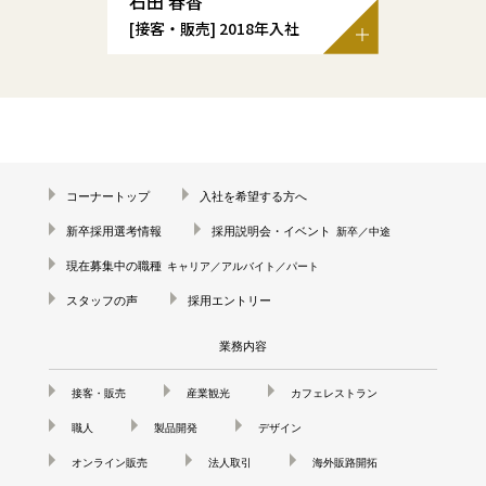
石田 春香
[接客・販売]
2018年入社
コーナートップ
入社を希望する方へ
新卒採用選考情報
採用説明会・イベント
新卒／中途
現在募集中の職種
キャリア／アルバイト／パート
スタッフの声
採用エントリー
業務内容
接客・販売
産業観光
カフェレストラン
職人
製品開発
デザイン
オンライン販売
法人取引
海外販路開拓