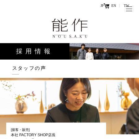
JP
EN
TW
トップページ
能作の歴史
キ
と技
ー
採用情報
ワ
商品情報
ー
オンラ
スタッフの声
ド
インシ
直営店
ョップ
工場見学・
お問い
体験・カフ
合わせ
ェ
[接客・販売]
本社 FACTORY SHOP店長
お知らせ