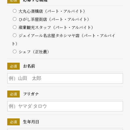
結婚10周年
大丸心斎橋店（パート・アルバイト）
の錫婚式
ひがし茶屋街店（パート・アルバイト）
観光×宿泊プ
産業観光スタッフ（パート・アルバイト）
ラン
ジェイアール名古屋タカシマヤ店（パート・アルバイ
医療・ヘルス
ト）
ケア
シェフ（正社員）
会社概要
お名前
SDGsへの取
り組み
錫リサイクル
プロジェクト
フリガナ
採用情報
生年月日