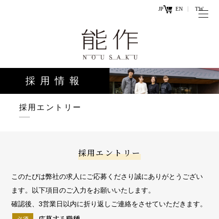
JP
EN
TW
トップページ
能作の歴史
キ
と技
ー
採用情報
ワ
商品情報
ー
オンラ
採用エントリー
ド
インシ
直営店
ョップ
採用エントリー
工場見学・
お問い
体験・カフ
合わせ
このたびは弊社の求人にご応募くださり誠にありがとうござい
ェ
ます。以下項目のご入力をお願いいたします。
確認後、3営業日以内に折り返しご連絡をさせていただきます。
お知らせ
応募する職種