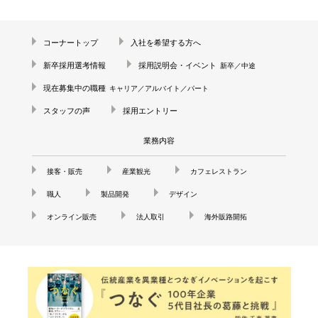
コーナートップ
入社を希望する方へ
新卒採用選考情報
採用説明会・イベント
新卒／中途
現在募集中の職種
キャリア／アルバイト／パート
スタッフの声
採用エントリー
業務内容
接客・販売
産業観光
カフェレストラン
職人
製品開発
デザイン
オンライン販売
法人取引
海外販路開拓