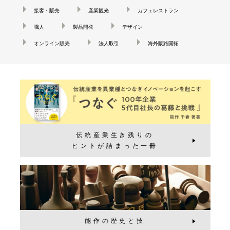
接客・販売
産業観光
カフェレストラン
職人
製品開発
デザイン
オンライン販売
法人取引
海外販路開拓
伝統産業生き残りの
ヒントが詰まった一冊
能作の歴史と技