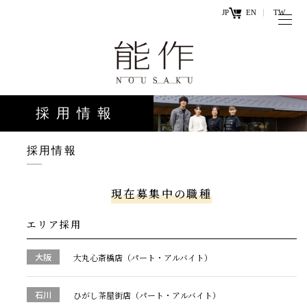
JP
EN
TW
トップページ
能作の歴史
キ
と技
ー
採用情報
ワ
商品情報
ー
オンラ
採用情報
ド
インシ
直営店
ョップ
現在募集中の職種
工場見学・
お問い
エリア採用
体験・カフ
合わせ
ェ
大阪
大丸心斎橋店（パート・アルバイト）
石川
ひがし茶屋街店（パート・アルバイト）
お知らせ