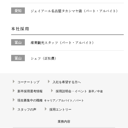
結婚10周年
愛知
ジェイアール名古屋タカシマヤ店（パート・アルバイト）
の錫婚式
観光×宿泊プ
本社採用
ラン
医療・ヘルス
富山
産業観光スタッフ（パート・アルバイト）
ケア
富山
会社概要
シェフ（正社員）
SDGsへの取
り組み
コーナートップ
入社を希望する方へ
錫リサイクル
プロジェクト
新卒採用選考情報
採用説明会・イベント
新卒／中途
現在募集中の職種
キャリア／アルバイト／パート
採用情報
スタッフの声
採用エントリー
業務内容