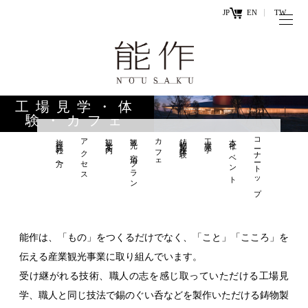
JP
EN
TW
トップページ
能作の歴史
キ
と技
ー
工場見学・体
ワ
験・カフェ
商品情報
ー
旅行会社の方へ
アクセス
観光案内
観光×宿泊プラン
カフェ
鋳物製作体験
工場見学
本社イベント
コーナートップ
オンラ
ド
インシ
直営店
ョップ
工場見学・
お問い
体験・カフ
合わせ
能作は、「もの」をつくるだけでなく、「こと」「こころ」を
ェ
伝える産業観光事業に取り組んでいます。
受け継がれる技術、職人の志を感じ取っていただける工場見
学、職人と同じ技法で錫のぐい呑などを製作いただける鋳物製
お知らせ