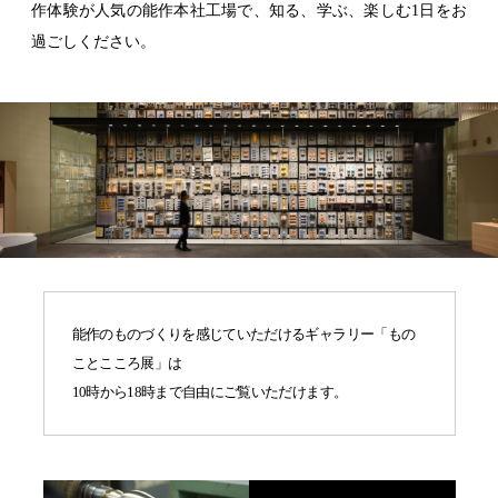
作体験が人気の能作本社工場で、知る、学ぶ、楽しむ1日をお
結婚10周年
過ごしください。
の錫婚式
観光×宿泊プ
ラン
医療・ヘルス
ケア
会社概要
SDGsへの取
り組み
錫リサイクル
能作のものづくりを感じていただけるギャラリー「もの
プロジェクト
ことこころ展」は
10時から18時まで自由にご覧いただけます。
採用情報