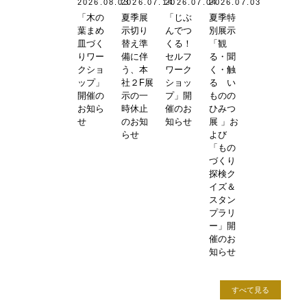
2026.08.03
2026.07.14
2026.07.04
2026.07.03
「木の
夏季展
「じぶ
夏季特
葉まめ
示切り
んでつ
別展示
皿づく
替え準
くる！
「観
りワー
備に伴
セルフ
る・聞
クショ
う、本
ワーク
く・触
ップ」
社２F展
ショッ
る い
開催の
示の一
プ」開
ものの
お知ら
時休止
催のお
ひみつ
せ
のお知
知らせ
展 」お
らせ
よび
「もの
づくり
探検ク
イズ＆
スタン
プラリ
ー」開
催のお
知らせ
すべて見る