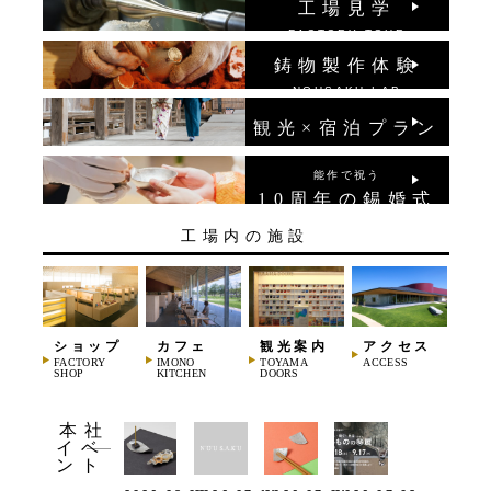
工場見学
FACTORY TOUR
鋳物製作体験
NOUSAKU LAB
観光×宿泊プラン
能作で祝う
10周年の錫婚式
工場内の施設
ショップ
カフェ
観光案内
アクセス
FACTORY
IMONO
TOYAMA
ACCESS
SHOP
KITCHEN
DOORS
本社
イベ
ント