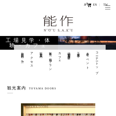
JP
EN
TW
トップページ
能作の歴史
キ
と技
ー
工場見学・体
ワ
験・カフェ
商品情報
ー
旅行会社の方へ
アクセス
観光案内
観光×宿泊プラン
カフェ
鋳物製作体験
工場見学
本社イベント
コーナートップ
オンラ
ド
インシ
直営店
ョップ
工場見学・
お問い
観光案内
体験・カフ
TOYAMA DOORS
合わせ
ェ
お知らせ