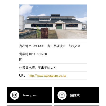
所在地
〒939‐1308 富山県砺波市三郎丸208
営業時
10:00〜16:30
間
休業日
水曜、年末年始など
URL
http://www.wakatsuru.co.jp/
Instagram
錫婚式