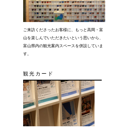
結婚10周年
の錫婚式
観光×宿泊プ
ラン
ご来訪くださったお客様に、もっと高岡・富
山を楽しんでいただきたいという思いから、
医療・ヘルス
ケア
富山県内の観光案内スペースを併設していま
す。
会社概要
SDGsへの取
観光カード
り組み
錫リサイクル
プロジェクト
採用情報