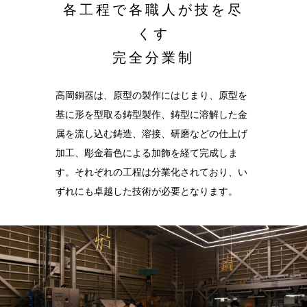
各工程で各職人が技を尽
結婚10周年
くす
の錫婚式
完全分業制
観光×宿泊プ
ラン
高岡銅器は、原型の製作にはじまり、原型を
医療・ヘルス
ケア
基に形を型取る鋳型製作、鋳型に溶解した金
属を流し込む鋳造、溶接、研磨などの仕上げ
会社概要
加工、彫金着色による加飾を経て完成しま
SDGsへの取
す。それぞれの工程は分業化されており、い
り組み
ずれにも卓越した技術が必要となります。
錫リサイクル
プロジェクト
採用情報