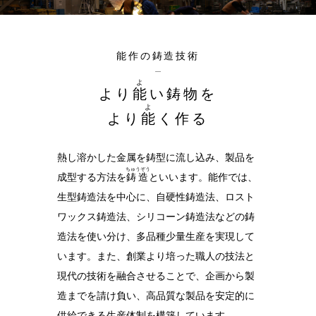
能作の鋳造技術
よ
より
能
い鋳物を
よ
より
能
く作る
熱し溶かした金属を鋳型に流し込み、製品を
ちゅうぞう
成型する方法を
鋳造
といいます。能作では、
生型鋳造法を中心に、自硬性鋳造法、ロスト
ワックス鋳造法、シリコーン鋳造法などの鋳
造法を使い分け、多品種少量生産を実現して
います。また、創業より培った職人の技法と
現代の技術を融合させることで、企画から製
造までを請け負い、高品質な製品を安定的に
供給できる生産体制を構築しています。