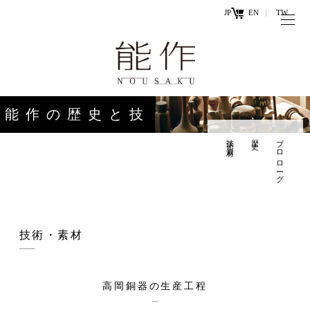
JP
EN
TW
トップページ
能作の歴史
キ
と技
ー
能作の歴史と技
ワ
商品情報
ー
技術・素材
歴史
プロローグ
オンラ
ド
インシ
直営店
ョップ
工場見学・
お問い
技術・素材
体験・カフ
合わせ
ェ
高岡銅器の生産工程
お知らせ