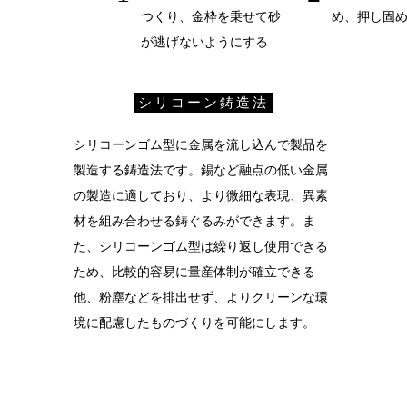
つくり、金枠を乗せて砂
め、押し固
が逃げないようにする
シリコーン鋳造法
シリコーンゴム型に金属を流し込んで製品を
製造する鋳造法です。錫など融点の低い金属
の製造に適しており、より微細な表現、異素
材を組み合わせる鋳ぐるみができます。ま
た、シリコーンゴム型は繰り返し使用できる
ため、比較的容易に量産体制が確立できる
他、粉塵などを排出せず、よりクリーンな環
境に配慮したものづくりを可能にします。