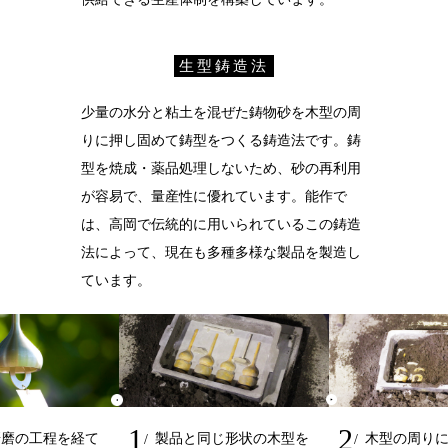
生型鋳造法
少量の水分と粘土を混ぜた鋳物砂を木型の周
りに押し固めて鋳型をつくる鋳造法です。鋳
型を焼成・薬品処理しないため、砂の再利用
が容易で、量産性に優れています。能作で
は、高岡で伝統的に用いられているこの鋳造
法によって、現在も多種多様な製品を製造し
ています。
1
2
研磨の工程を経て
製品と同じ形状の木型を
木型の周り