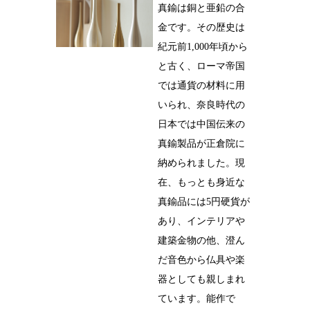
真鍮は銅と亜鉛の合
金です。その歴史は
紀元前1,000年頃から
と古く、ローマ帝国
では通貨の材料に用
いられ、奈良時代の
日本では中国伝来の
真鍮製品が正倉院に
納められました。現
在、もっとも身近な
真鍮品には5円硬貨が
あり、インテリアや
建築金物の他、澄ん
だ音色から仏具や楽
器としても親しまれ
ています。能作で