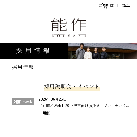
JP
EN
TW
トップページ
能作の歴史
キ
と技
ー
採用情報
ワ
商品情報
ー
オンラ
採用情報
ド
インシ
直営店
ョップ
採用説明会・イベント
工場見学・
お問い
2026年06月26日
対面／Web
体験・カフ
【対面／Web】2028年卒向け 夏季オープン・カンパニ
合わせ
ー開催
ェ
お知らせ