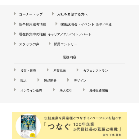
結婚10周年
の錫婚式
コーナートップ
入社を希望する方へ
新卒採用選考情報
採用説明会・イベント
新卒／中途
観光×宿泊プ
ラン
現在募集中の職種
キャリア／アルバイト／パート
スタッフの声
採用エントリー
医療・ヘルス
ケア
業務内容
会社概要
接客・販売
産業観光
カフェレストラン
SDGsへの取
り組み
職人
製品開発
デザイン
オンライン販売
法人取引
海外販路開拓
錫リサイクル
プロジェクト
採用情報