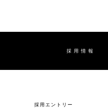
トップ
能作の
キ
商品情
採用情報
ー
ワ
オンラインショップ
直営店
ー
ド
お問い合わせ
工場見
お知ら
採用エントリー
結婚1