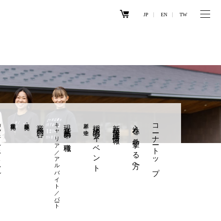
JP
EN
TW
トラン
産業観光
接客・販売
業務内容
キャリア／アルバイト／パート
現在募集中の職種
新卒／中途
採用説明会・イベント
新卒採用選考情報
入社を希望する方へ
コーナートップ