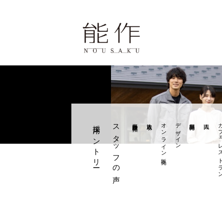
ページ
歴史と技
報
採用エントリー
スタッフの声
海外販路開拓
法人取引
オンライン販売
デザイン
製品開発
職人
カフェレス
学・体験・カフェ
せ
0周年の錫婚式