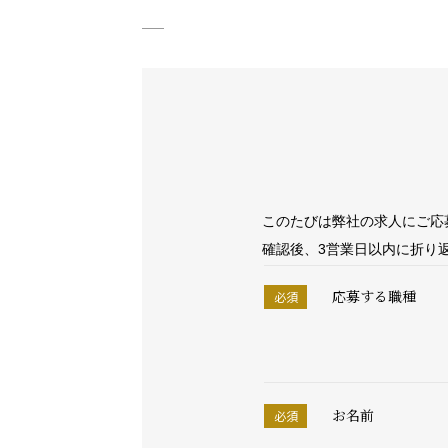
観光×
医療・
会社概
SDG
錫リサ
このたびは弊社の求人にご応
確認後、3営業日以内に折り
採用情
応募する職種
お名前