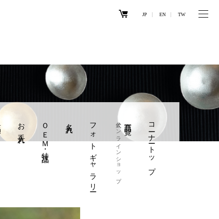
JP
EN
TW
引
お手入れ
ＯＥＭ・特注品
名入れ
フォトギャラリー
公式オンラインショップ
商品一覧
コーナートップ