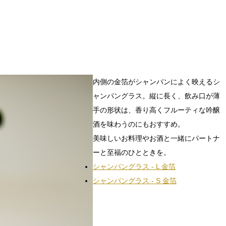
内側の金箔がシャンパンによく映えるシ
ャンパングラス。縦に長く、飲み口が薄
手の形状は、香り高くフルーティな吟醸
酒を味わうのにもおすすめ。
美味しいお料理やお酒と一緒にパートナ
ーと至福のひとときを。
シャンパングラス - L 金箔
シャンパングラス - S 金箔