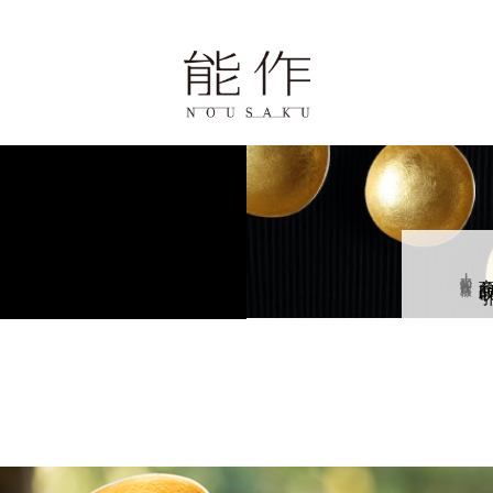
ページ
歴史と技
報
小売・卸・飲食店様
商品取
学・体験・カフェ
せ
0周年の錫婚式