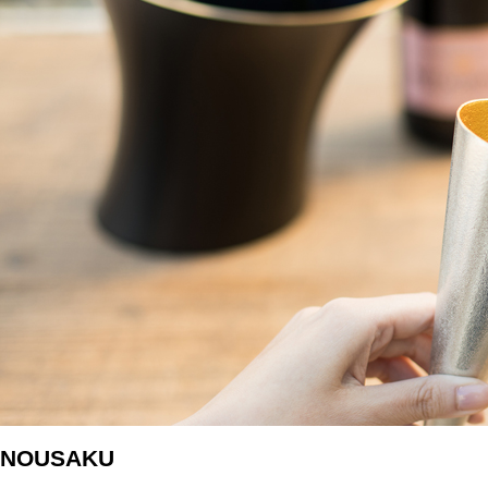
観光×
医療・
会社概
SDG
錫リサ
採用情
NOUSAKU