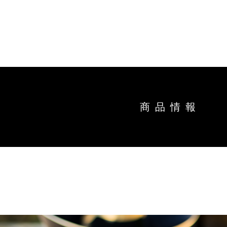
トップ
能作の
キ
商品情
商品情報
ー
ワ
オンラインショップ
直営店
ー
ド
お問い合わせ
工場見
お知ら
結婚1