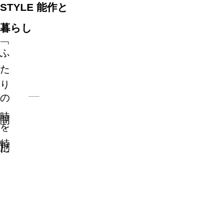
STYLE
能作と
暮らし
「ふたりの時間」を特別に