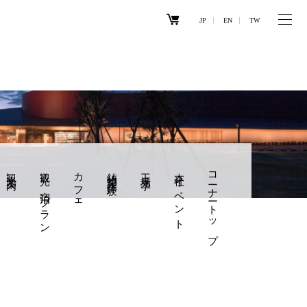
JP
EN
TW
観光案内
観光×宿泊プラン
カフェ
鋳物製作体験
工場見学
本社イベント
コーナートップ