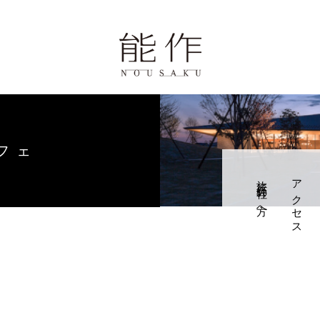
ページ
歴史と技
報
フェ
旅行会社の方へ
アクセス
学・体験・カフェ
せ
0周年の錫婚式