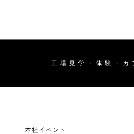
トップ
能作の
キ
商品情
工場見学・体験・カ
ー
ワ
オンラインショップ
直営店
ー
ド
お問い合わせ
工場見
お知ら
本社イベント
結婚1