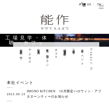
JP
EN
TW
トップページ
能作の歴史
キ
と技
ー
工場見学・体
ワ
験・カフェ
商品情報
ー
旅行会社の方へ
アクセス
観光案内
観光×宿泊プラン
カフェ
鋳物製作体験
工場見学
本社イベント
コーナートップ
オンラ
ド
インシ
直営店
ョップ
工場見学・
お問い
本社イベント
体験・カフ
合わせ
ェ
IMONO KITCHEN 10月限定ハロウィン・アフ
2022.09.13
タヌーンティーのお知らせ
お知らせ