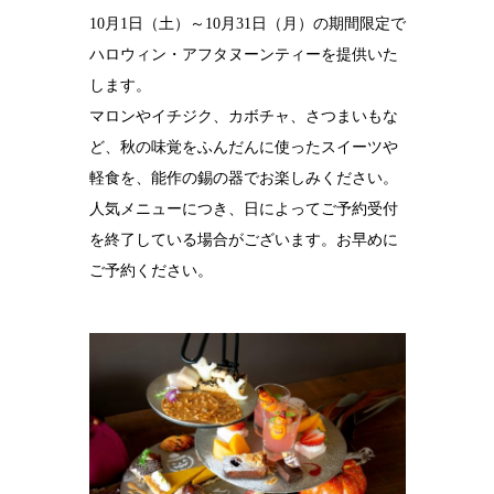
10月1日（土）～10月31日（月）の期間限定で
結婚10周年
の錫婚式
ハロウィン・アフタヌーンティーを提供いた
します。
観光×宿泊プ
ラン
マロンやイチジク、カボチャ、さつまいもな
ど、秋の味覚をふんだんに使ったスイーツや
医療・ヘルス
ケア
軽食を、能作の錫の器でお楽しみください。
人気メニューにつき、日によってご予約受付
会社概要
を終了している場合がございます。お早めに
SDGsへの取
ご予約ください。
り組み
錫リサイクル
プロジェクト
採用情報