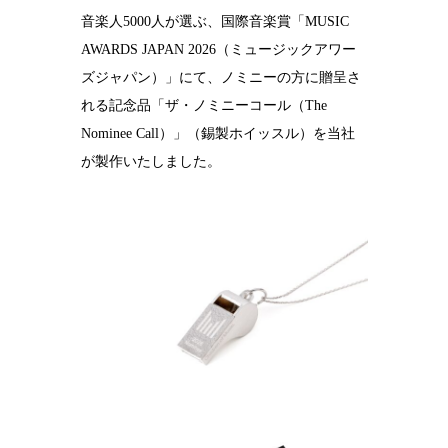
音楽人5000人が選ぶ、国際音楽賞「MUSIC
結婚10周年
の錫婚式
AWARDS JAPAN 2026（ミュージックアワー
ズジャパン）」にて、ノミニーの方に贈呈さ
観光×宿泊プ
ラン
れる記念品「ザ・ノミニーコール（The
Nominee Call）」（錫製ホイッスル）を当社
医療・ヘルス
ケア
が製作いたしました。
会社概要
SDGsへの取
り組み
錫リサイクル
プロジェクト
採用情報