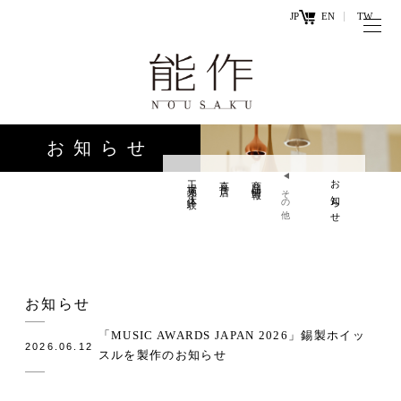
JP
EN
TW
トップページ
能作の歴史
キ
と技
ー
お知らせ
ワ
商品情報
ー
工場見学・体験
直営店
商品情報
お知らせ
オンラ
その他
ド
インシ
直営店
ョップ
工場見学・
お問い
お知らせ
体験・カフ
合わせ
ェ
「MUSIC AWARDS JAPAN 2026」錫製ホイッ
2026.06.12
スルを製作のお知らせ
お知らせ