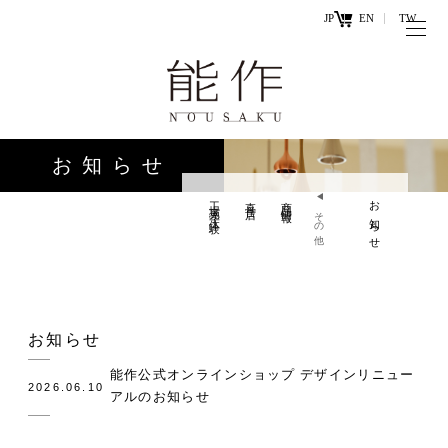
JP
EN
TW
トップページ
能作の歴史
キ
と技
ー
お知らせ
ワ
商品情報
ー
工場見学・体験
直営店
商品情報
お知らせ
オンラ
その他
ド
インシ
直営店
ョップ
工場見学・
お問い
お知らせ
体験・カフ
合わせ
ェ
能作公式オンラインショップ デザインリニュー
2026.06.10
アルのお知らせ
お知らせ