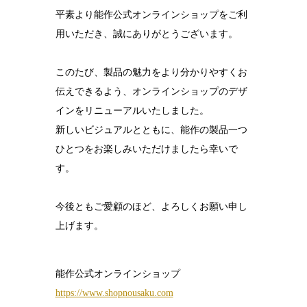
平素より能作公式オンラインショップをご利
結婚10周年
の錫婚式
用いただき、誠にありがとうございます。
観光×宿泊プ
ラン
このたび、製品の魅力をより分かりやすくお
伝えできるよう、オンラインショップのデザ
医療・ヘルス
ケア
インをリニューアルいたしました。
新しいビジュアルとともに、能作の製品一つ
会社概要
ひとつをお楽しみいただけましたら幸いで
SDGsへの取
す。
り組み
錫リサイクル
今後ともご愛顧のほど、よろしくお願い申し
プロジェクト
上げます。
採用情報
能作公式オンラインショップ
https://www.shopnousaku.com