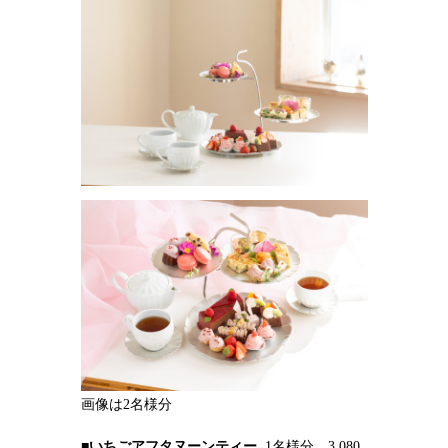
画像は2名様分
■
いちごアフタヌーンティー
1名様分 3,080