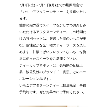
2月1日(土)～3月31日(月)までの期間限定で
結婚10周年
の錫婚式
「いちごアフタヌーンティー」を提供いたし
ます。
観光×宿泊プ
ラン
能作の錫の器でスイーツを少しずつお楽しみ
いただけるアフタヌーンティー。この時期だ
医療・ヘルス
ケア
けの特別セットは、厳選した旬のいちごが主
役。個性豊かな全13種のティーフーズを楽し
会社概要
めます。甘酸っぱいフレッシュないちごを贅
SDGsへの取
沢に使ったスイーツをご堪能ください。
り組み
ティーカップ＆ポットは、長崎県の伝統工
錫リサイクル
芸・波佐見焼のブランド「一真窯」とのコラ
プロジェクト
ボレーション品です。
採用情報
いちごアフタヌーンティーは数量限定・事前
予約制です。ぜひお早めにご予約ください。