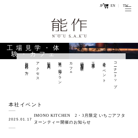
JP
EN
TW
トップページ
能作の歴史
キ
と技
ー
工場見学・体
ワ
験・カフェ
商品情報
ー
旅行会社の方へ
アクセス
観光案内
観光×宿泊プラン
カフェ
鋳物製作体験
工場見学
本社イベント
コーナートップ
オンラ
ド
インシ
直営店
ョップ
工場見学・
お問い
本社イベント
体験・カフ
合わせ
ェ
IMONO KITCHEN 2・3月限定 いちごアフタ
2025.01.17
ヌーンティー開催のお知らせ
お知らせ