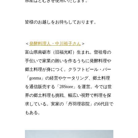
県産はとむぎを使用いたします。
皆様のお越しをお待ちしております。
＜
発酵料理人・中川裕子さん
＞
富山県南砺市（旧福光町）生まれ。曽祖母の
手伝いで家業の賄いを作るうちに発酵料理や
郷土料理が身につく。クラフトビール・バー
「gonma」の経営やケータリング、郷土料理
を通信販売する「28Store」を運営。今では世
界の郷土料理も挑戦、幅広い視野で料理を探
求している。実家の「丹羽理容院」の6代目で
もある。