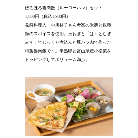
ほろほろ魯肉飯（ルーローハン）セット
1,800円（税込1,980円）
発酵料理人・中川裕子さん考案の米麴と数種
類のスパイスを使用。玉ねぎと「は～とむぎ
みそ」でじっくり煮込んだ豚バラ肉で作った
特製魯肉飯です。半熟卵と富山県産小松菜を
トッピングしてボリューム満点。