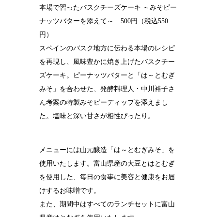
本場で習ったバスクチーズケーキ ～みそピー
ナッツバターを添えて～ 500円（税込550
円）
スペインのバスク地方に伝わる本場のレシピ
を再現し、風味豊かに焼き上げたバスクチー
ズケーキ。ピーナッツバターと「は～とむぎ
みそ」を合わせた、発酵料理人・中川裕子さ
ん考案の特製みそピーディップを添えまし
た。塩味と深い甘さが相性ぴったり。
メニューには山元醸造「は～とむぎみそ」を
使用いたします。富山県産の大豆とはとむぎ
を使用した、毎日の食事に美容と健康をお届
けするお味噌です。
また、期間中はすべてのランチセットに富山