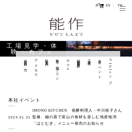
JP
EN
TW
トップページ
能作の歴史
キ
と技
ー
工場見学・体
ワ
験・カフェ
商品情報
ー
旅行会社の方へ
アクセス
観光案内
観光×宿泊プラン
カフェ
鋳物製作体験
工場見学
本社イベント
コーナートップ
オンラ
ド
インシ
直営店
ョップ
工場見学・
お問い
本社イベント
体験・カフ
合わせ
ェ
IMONO KITCHEN 発酵料理人・中川裕子さん
監修、錫の器で富山の食材を楽しむ地産地消
2024.01.31
「はとむぎ」メニュー発売のお知らせ
お知らせ