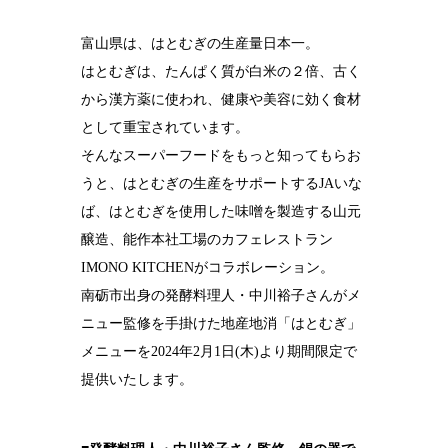
結婚10周年
富山県は、はとむぎの生産量日本一。
の錫婚式
はとむぎは、たんぱく質が白米の２倍、古く
観光×宿泊プ
から漢方薬に使われ、健康や美容に効く食材
ラン
として重宝されています。
医療・ヘルス
そんなスーパーフードをもっと知ってもらお
ケア
うと、はとむぎの生産をサポートするJAいな
会社概要
ば、はとむぎを使用した味噌を製造する山元
醸造、能作本社工場のカフェレストラン
SDGsへの取
り組み
IMONO KITCHENがコラボレーション。
南砺市出身の発酵料理人・中川裕子さんがメ
錫リサイクル
プロジェクト
ニュー監修を手掛けた地産地消「はとむぎ」
メニューを2024年2月1日(木)より期間限定で
採用情報
提供いたします。