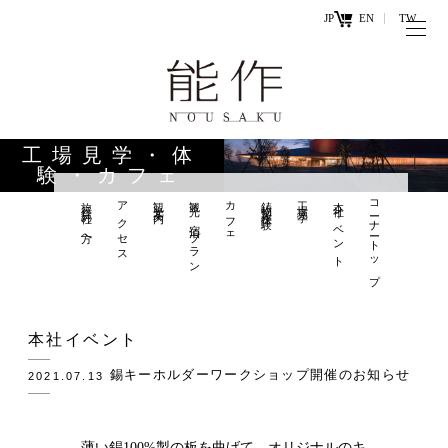
JP
EN
TW
トップページ
能作の歴史
キ
と技
ー
工場見学・体
ワ
験・カフェ
商品情報
ー
旅行会社の方へ
アクセス
観光案内
観光×宿泊プラン
カフェ
鋳物製作体験
工場見学
本社イベント
コーナートップ
オンラ
ド
インシ
直営店
ョップ
工場見学・
お問い
本社イベント
体験・カフ
合わせ
ェ
錫キーホルダーワークショップ開催のお知らせ
2021.07.13
お知らせ
薄い錫100%製の板を曲げて、オリジナルのキ