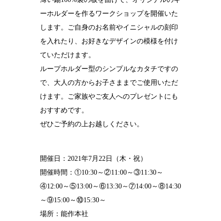
ーホルダーを作るワークショップを開催いた
結婚10周年
の錫婚式
します。ご自身のお名前やイニシャルの刻印
を入れたり、お好きなデザインの模様を付け
観光×宿泊プ
ラン
ていただけます。
ループホルダー型のシンプルなカタチですの
医療・ヘルス
ケア
で、大人の方からお子さままでご使用いただ
けます。ご家族やご友人へのプレゼントにも
会社概要
おすすめです。
SDGsへの取
ぜひご予約の上お越しください。
り組み
錫リサイクル
プロジェクト
開催日：2021年7月22日（木・祝）
開催時間：①10:30～②11:00～③11:30～
採用情報
④12:00～⑤13:00～⑥13:30～⑦14:00～⑧14:30
～⑨15:00～⑩15:30～
場所：能作本社