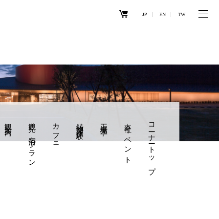
JP
EN
TW
観光案内
観光×宿泊プラン
カフェ
鋳物製作体験
工場見学
本社イベント
コーナートップ