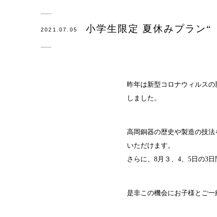
観光×
小学生限定 夏休みプラン“
2021.07.05
医療・
会社概
SDG
昨年は新型コロナウィルスの
しました。
錫リサ
採用情
高岡銅器の歴史や製造の技法
いただけます。
さらに、8月３、4、5日の
是非この機会にお子様とご一