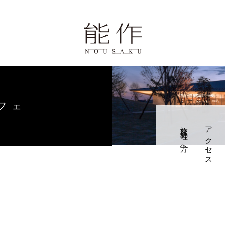
ページ
歴史と技
報
フェ
旅行会社の方へ
アクセス
学・体験・カフェ
せ
0周年の錫婚式