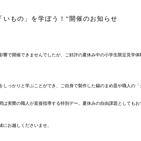
宿泊プラン
「いもの」を学ぼう！”開催のお知らせ
ヘルスケア
要
sへの取り組み
影響で開催できませんでしたが、ご好評の夏休み中の小学生限定見学体
イクルプロジェクト
報
をしっかりと学ぶことができ、ご自身で製作した錫のまめ皿や職人の「
3日間は実際の職人が直接指導する特別デー。夏休みの自由課題としてもお
緒にお越しくださいませ。