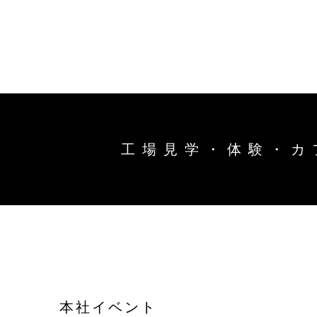
トップ
能作の
キ
商品情
工場見学・体験・カ
ー
ワ
オンラインショップ
直営店
ー
ド
お問い合わせ
工場見
お知ら
本社イベント
結婚1