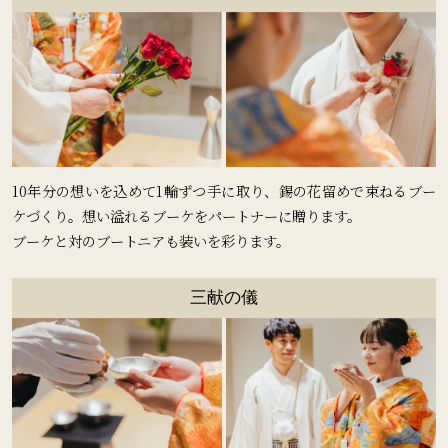
10年分の想いを込めて1輪ずつ手に取り、錫の花留めで束ねるブー
ケづくり。想い溢れるブーケをパートナーに贈ります。
ブーケと対のブートニアも装いを彩ります。
三献の儀