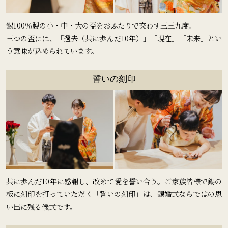
錫100％製の小・中・大の盃をおふたりで交わす三三九度。
三つの盃には、「過去（共に歩んだ10年）」「現在」「未来」とい
う意味が込められています。
誓いの刻印
共に歩んだ10年に感謝し、改めて愛を誓い合う。ご家族皆様で錫の
板に刻印を打っていただく「誓いの刻印」は、錫婚式ならではの思
い出に残る儀式です。