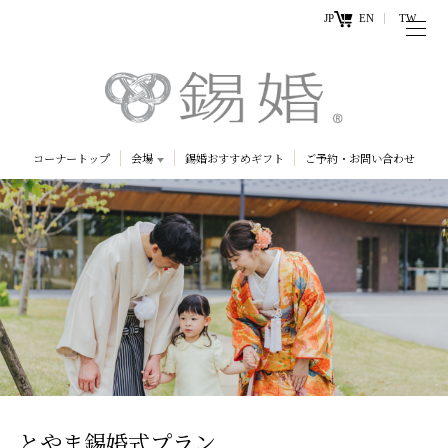
JP
EN
TW
トップページ
能作の歴史
キ
と技
ー
コーナートップ
会場
錫婚おすすめギフト
ご予約・お問い合わせ
ワ
商品情報
ー
富山県
北海道
山口県
オンラ
ド
インシ
直営店
ョップ
東京都
工場見学・
お問い
体験・カフ
合わせ
ェ
とやま錫婚式プラン
お知らせ