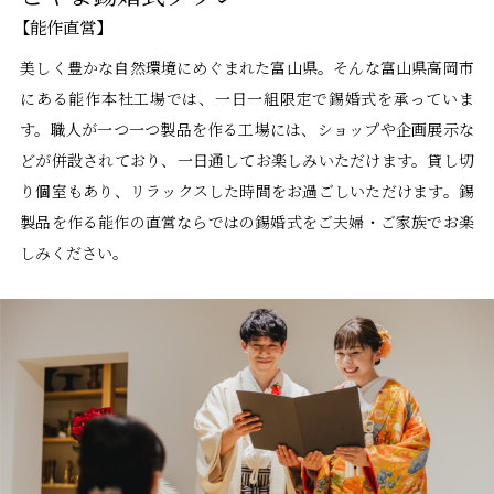
【能作直営】
結婚10周年
の錫婚式
美しく豊かな自然環境にめぐまれた富山県。そんな富山県高岡市
にある能作本社工場では、一日一組限定で錫婚式を承っていま
観光×宿泊プ
ラン
す。職人が一つ一つ製品を作る工場には、ショップや企画展示な
どが併設されており、一日通してお楽しみいただけます。貸し切
医療機器
り個室もあり、リラックスした時間をお過ごしいただけます。錫
会社概要
製品を作る能作の直営ならではの錫婚式をご夫婦・ご家族でお楽
しみください。
SDGsへの取
り組み
錫リサイクル
プロジェクト
採用情報