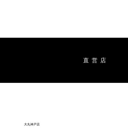
トップ
能作の
キ
商品情
直営店
ー
ワ
オンラインショップ
直営店
ー
ド
お問い合わせ
工場見
お知ら
大丸神戸店
結婚1