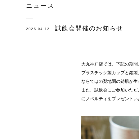
ニュース
観光×
医療・
試飲会開催のお知らせ
2025.04.12
会社概
SDG
大丸神戸店では、下記の期間
錫リサ
プラスチック製カップと錫製
採用情
ならではの梨地調の鋳肌が生
また、試飲会にご参加いただき
にノベルティをプレゼントい