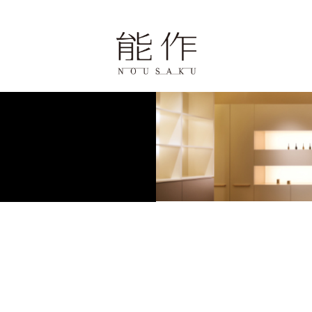
ページ
歴史と技
報
学・体験・カフェ
せ
0周年の錫婚式