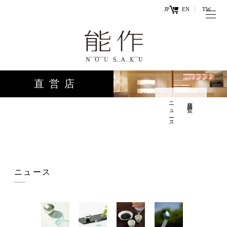
JP
EN
TW
トップページ
能作の歴史
キ
と技
ー
直営店
ワ
商品情報
ー
ニュース
店舗一覧
オンラ
ド
インシ
直営店
ョップ
工場見学・
お問い
ニュース
体験・カフ
合わせ
ェ
お知らせ