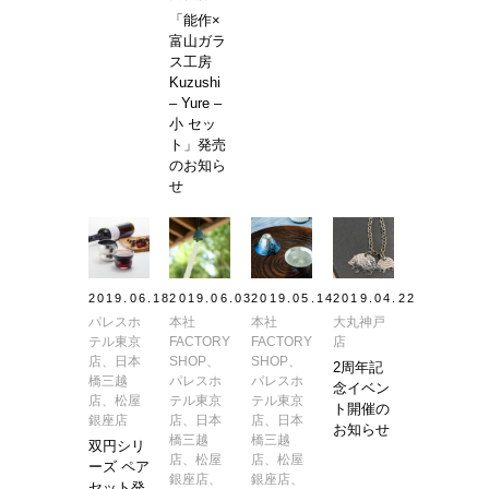
「能作×
富山ガラ
ス工房
Kuzushi
– Yure –
小 セッ
ト」発売
のお知ら
せ
2019.06.18
2019.06.03
2019.05.14
2019.04.22
パレスホ
本社
本社
大丸神戸
テル東京
FACTORY
FACTORY
店
店、日本
SHOP、
SHOP、
2周年記
橋三越
パレスホ
パレスホ
念イベン
店、松屋
テル東京
テル東京
ト開催の
銀座店
店、日本
店、日本
お知らせ
橋三越
橋三越
双円シリ
店、松屋
店、松屋
ーズ ペア
銀座店、
銀座店、
セット発