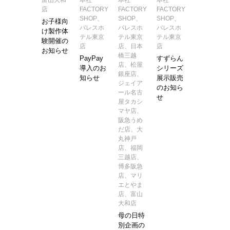
店
FACTORY
FACTORY
FACTORY
SHOP、
SHOP、
SHOP、
お子様向
パレスホ
パレスホ
パレスホ
け製作体
テル東京
テル東京
テル東京
験開催の
店
店、日本
店
お知らせ
橋三越
PayPay
すずらん
店、松屋
導入のお
シリーズ
銀座店、
知らせ
展示販売
ジェイア
のお知ら
ール名古
せ
屋タカシ
マヤ店、
阪急うめ
だ店、大
丸神戸
店、福岡
三越店、
博多阪急
店、マリ
エとやま
店、富山
大和店
母の日特
別企画の