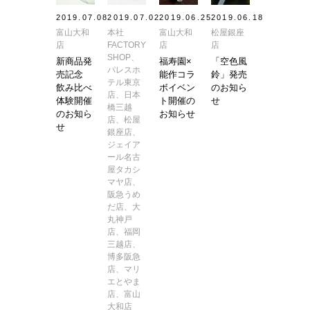
2019.07.08
2019.07.02
2019.06.25
2019.06.18
結婚10周年
の錫婚式
富山大和
本社
富山大和
松屋銀座
店
FACTORY
店
店
SHOP、
新商品発
福寿園×
「空色風
観光×宿泊プ
パレスホ
ラン
売記念
能作コラ
鈴」発売
テル東京
飲み比べ
ボイベン
のお知ら
店、日本
体験開催
ト開催の
せ
医療・ヘルス
橋三越
ケア
のお知ら
お知らせ
店、松屋
せ
銀座店、
会社概要
ジェイア
ール名古
SDGsへの取
屋タカシ
り組み
マヤ店、
阪急うめ
だ店、大
錫リサイクル
プロジェクト
丸神戸
店、福岡
三越店、
採用情報
博多阪急
店、マリ
エとやま
店、富山
大和店