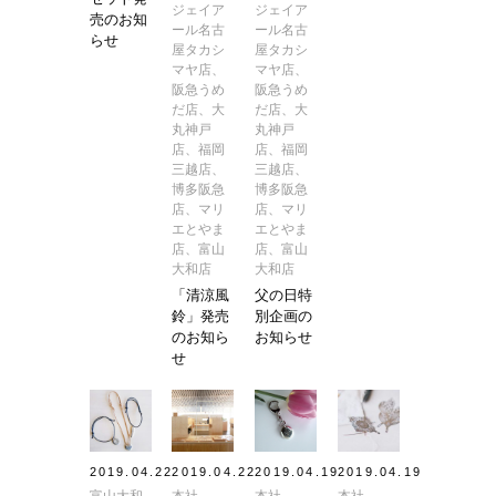
ジェイア
ジェイア
売のお知
ール名古
ール名古
らせ
屋タカシ
屋タカシ
マヤ店、
マヤ店、
阪急うめ
阪急うめ
だ店、大
だ店、大
丸神戸
丸神戸
店、福岡
店、福岡
三越店、
三越店、
博多阪急
博多阪急
店、マリ
店、マリ
エとやま
エとやま
店、富山
店、富山
大和店
大和店
「清涼風
父の日特
鈴」発売
別企画の
のお知ら
お知らせ
せ
2019.04.22
2019.04.22
2019.04.19
2019.04.19
富山大和
本社
本社
本社