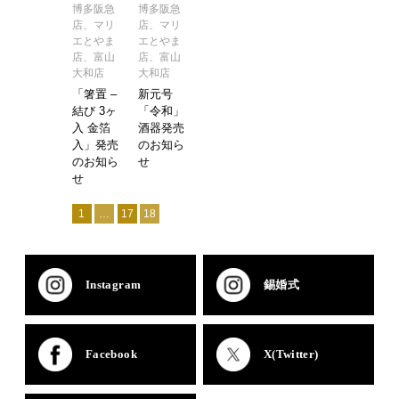
博多阪急
博多阪急
店、マリ
店、マリ
エとやま
エとやま
店、富山
店、富山
大和店
大和店
「箸置 –
新元号
結び 3ヶ
「令和」
入 金箔
酒器発売
入」発売
のお知ら
のお知ら
せ
せ
1
…
17
18
Instagram
錫婚式
Facebook
X(Twitter)