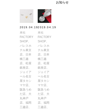
お知らせ
2019.04.19
2019.04.19
本社
本社
FACTORY
FACTORY
SHOP、
SHOP、
パレスホ
パレスホ
テル東京
テル東京
店、日本
店、日本
橋三越
橋三越
店、松屋
店、松屋
銀座店、
銀座店、
ジェイア
ジェイア
ール名古
ール名古
屋タカシ
屋タカシ
マヤ店、
マヤ店、
阪急うめ
阪急うめ
だ店、大
だ店、大
丸神戸
丸神戸
店、福岡
店、福岡
三越店、
三越店、