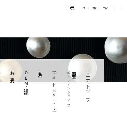
JP
EN
TW
引
お手入れ
ＯＥＭ・特注品
名入れ
フォトギャラリー
公式オンラインショップ
商品一覧
コーナートップ