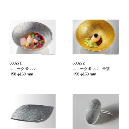
宿泊プラン
ヘルスケア
要
sへの取り組み
イクルプロジェクト
600271
600272
ユニークボウル
ユニークボウル - 金箔
報
H58 φ150 mm
H58 φ150 mm