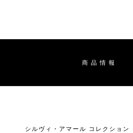
トップ
能作の
キ
商品情
商品情報
ー
ワ
オンラインショップ
直営店
ー
ド
お問い合わせ
工場見
お知ら
シルヴィ・アマール コレクション
結婚1