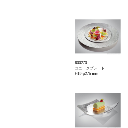
観光×
医療・
会社概
SDG
錫リサ
600270
ユニークプレート
採用情
H19 φ275 mm