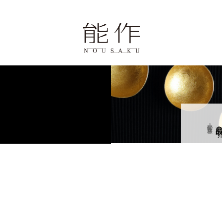
ページ
歴史と技
報
小売・卸・飲食店様
商品取
学・体験・カフェ
せ
0周年の錫婚式