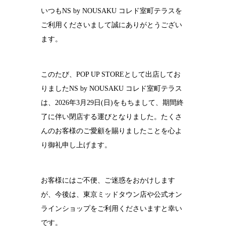
いつもNS by NOUSAKU コレド室町テラスを
結婚10周年
の錫婚式
ご利用くださいまして誠にありがとうござい
ます。
観光×宿泊プ
ラン
医療・ヘルス
このたび、POP UP STOREとして出店してお
ケア
りましたNS by NOUSAKU コレド室町テラス
会社概要
は、2026年3月29日(日)をもちまして、期間終
了に伴い閉店する運びとなりました。たくさ
SDGsへの取
り組み
んのお客様のご愛顧を賜りましたことを心よ
り御礼申し上げます。
錫リサイクル
プロジェクト
採用情報
お客様にはご不便、ご迷惑をおかけします
が、今後は、東京ミッドタウン店や公式オン
ラインショップをご利用くださいますと幸い
です。