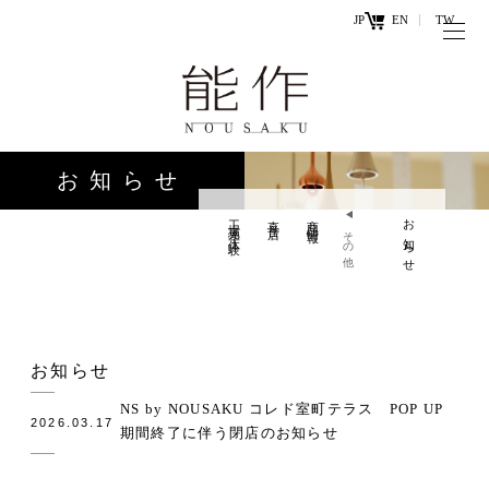
JP
EN
TW
トップページ
能作の歴史
キ
と技
ー
お知らせ
ワ
商品情報
ー
工場見学・体験
直営店
商品情報
お知らせ
オンラ
その他
ド
インシ
直営店
ョップ
工場見学・
お問い
お知らせ
体験・カフ
合わせ
ェ
NS by NOUSAKU コレド室町テラス POP UP
2026.03.17
期間終了に伴う閉店のお知らせ
お知らせ