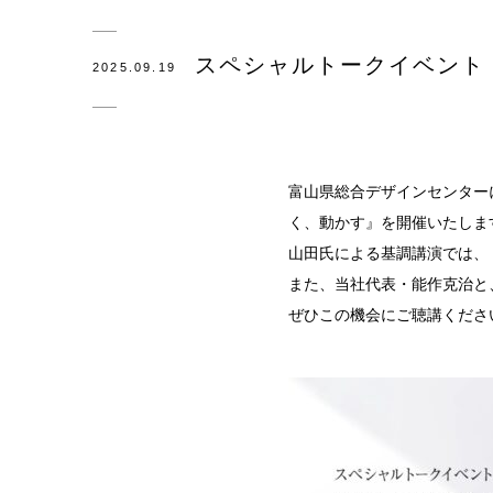
観光×
スペシャルトークイベント
2025.09.19
医療・
会社概
SDG
富山県総合デザインセンター
く、動かす』を開催いたしま
錫リサ
山田氏による基調講演では、
採用情
また、当社代表・能作克治と
ぜひこの機会にご聴講くださ