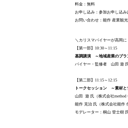
料金：無料
お申し込み：参加お申し込み
お問い合わせ：能作 産業観光課 TEL
＼カリスマバイヤーが高岡に
【第一部】10:30～11:15
基調講演 ～地域産業のブラ
バイヤー・監修者 山田 遊 
【第二部】11:15～12:15
トークセッション ～素材と
山田 遊 氏（株式会社metho
能作 克治 氏（株式会社能作
モデレーター：桐山 登士樹 