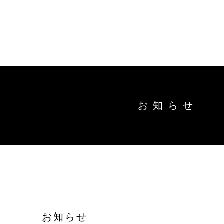
トップ
能作の
キ
商品情
お知らせ
ー
ワ
オンラインショップ
直営店
ー
ド
お問い合わせ
工場見
お知ら
お知らせ
結婚1