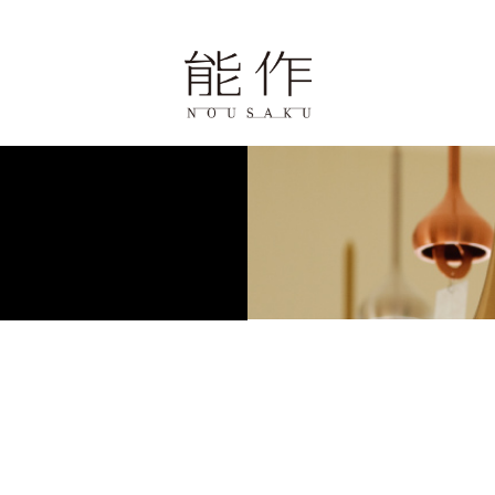
ページ
歴史と技
報
学・体験・カフェ
せ
0周年の錫婚式