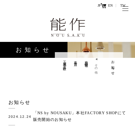
JP
EN
TW
トップページ
能作の歴史
キ
と技
ー
お知らせ
ワ
商品情報
ー
工場見学・体験
直営店
商品情報
お知らせ
オンラ
その他
ド
インシ
直営店
ョップ
工場見学・
お問い
お知らせ
体験・カフ
合わせ
ェ
「NS by NOUSAKU」本社FACTORY SHOPにて
2024.12.24
販売開始のお知らせ
お知らせ