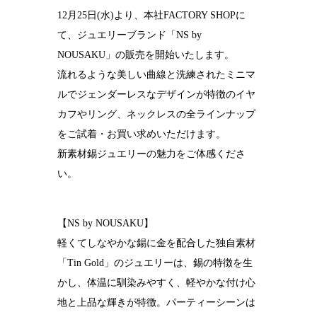
12月25日(水)より、本社FACTORY SHOPに
結婚10周年
の錫婚式
て、ジュエリーブランド「NS by
NOUSAKU」の販売を開始いたします。
観光×宿泊プ
ラン
流れるような美しい曲線と洗練されたミニマ
ルでジェンダーレスなデザインが特徴のイヤ
医療・ヘルス
ケア
カフやリング、ネックレスの全ラインナップ
をご試着・お買い求めいただけます。
会社概要
新素材錫ジュエリーの魅力をご体感くださ
SDGsへの取
い。
り組み
錫リサイクル
プロジェクト
【NS by NOUSAKU】
軽くてしなやかな錫に金を配合した独自素材
採用情報
「Tin Gold」のジュエリーは、錫の特徴を生
かし、体温に馴染みやすく、軽やかな付け心
地と上品な輝きが特徴。パーティーシーンは