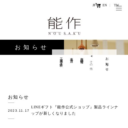
JP
EN
TW
トップページ
能作の歴史
キ
と技
ー
お知らせ
ワ
商品情報
ー
工場見学・体験
直営店
商品情報
お知らせ
オンラ
その他
ド
インシ
直営店
ョップ
工場見学・
お問い
お知らせ
体験・カフ
合わせ
ェ
LINEギフト『能作公式ショップ』製品ラインナ
2023.11.17
ップが新しくなりました
お知らせ