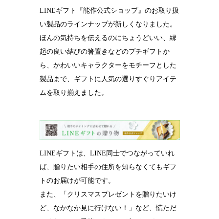
LINEギフト『能作公式ショップ』のお取り扱
結婚10周年
の錫婚式
い製品のラインナップが新しくなりました。
ほんの気持ちを伝えるのにちょうどいい、縁
観光×宿泊プ
ラン
起の良い結びの箸置きなどのプチギフトか
ら、かわいいキャラクターをモチーフとした
医療・ヘルス
ケア
製品まで、ギフトに人気の選りすぐりアイテ
ムを取り揃えました。
会社概要
SDGsへの取
り組み
錫リサイクル
LINEギフトは、LINE同士でつながっていれ
プロジェクト
ば、贈りたい相手の住所を知らなくてもギフ
採用情報
トのお届けが可能です。
また、「クリスマスプレゼントを贈りたいけ
ど、なかなか見に行けない！」など、慌ただ