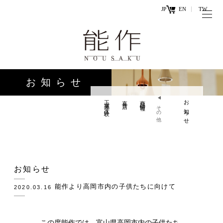
JP
EN
TW
トップページ
能作の歴史
キ
と技
ー
お知らせ
ワ
商品情報
ー
工場見学・体験
直営店
商品情報
お知らせ
オンラ
その他
ド
インシ
直営店
ョップ
工場見学・
お問い
お知らせ
体験・カフ
合わせ
ェ
能作より高岡市内の子供たちに向けて
2020.03.16
お知らせ
この度能作では、富山県高岡市内の子供たち