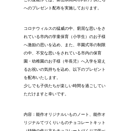
へのプレゼント配布を実施しております。
結婚10周年
の錫婚式
観光×宿泊プ
コロナウィルスの猛威の中、窮屈な思いをさ
ラン
れている市内の学童保育（小学生）のお子様
医療・ヘルス
へ激励の思いを込め、また、卒園式等の制限
ケア
の中、不安な思いをされている市内の保育
会社概要
園・幼稚園のお子様（年長児）へ入学を迎え
るお祝いの気持ちを込め、以下のプレゼント
SDGsへの取
り組み
を配布いたします。
少しでも子供たちが楽しい時間を過ごしてい
錫リサイクル
プロジェクト
ただけますと幸いです。
採用情報
内容：能作オリジナルいものノート、能作オ
リジナルてづくりいものチョコレートキット
（鋳物の作り方をチョコレートづくりで学べ