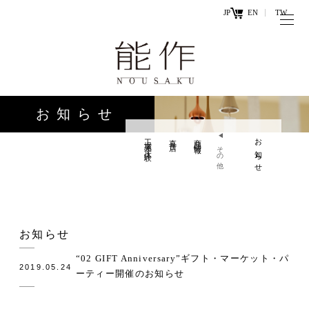
JP
EN
TW
トップページ
能作の歴史
キ
と技
ー
お知らせ
ワ
商品情報
ー
工場見学・体験
直営店
商品情報
お知らせ
オンラ
その他
ド
インシ
直営店
ョップ
工場見学・
お問い
お知らせ
体験・カフ
合わせ
ェ
“02 GIFT Anniversary”ギフト・マーケット・パ
2019.05.24
ーティー開催のお知らせ
お知らせ