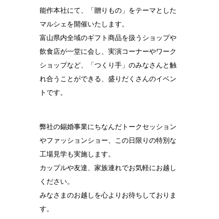
能作本社にて、「贈りもの」をテーマとした
結婚10周年
の錫婚式
マルシェを開催いたします。
富山県内全域のギフト商品を扱うショップや
観光×宿泊プ
ラン
飲食店が一堂に会し、実演コーナーやワーク
ショップなど、「つくり手」のみなさんと触
医療・ヘルス
ケア
れ合うことができる、盛りだくさんのイベン
トです。
会社概要
SDGsへの取
り組み
弊社の錫婚事業にちなんだトークセッション
やファッションショー、この日限りの特別な
錫リサイクル
プロジェクト
工場見学も実施します。
カップルや友達、家族連れでお気軽にお越し
採用情報
ください。
みなさまのお越しを心よりお待ちしておりま
す。