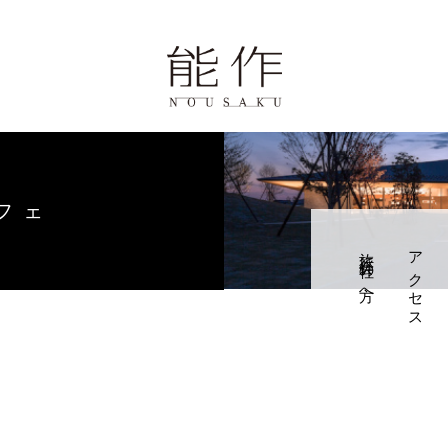
ページ
歴史と技
報
フェ
旅行会社の方へ
アクセス
学・体験・カフェ
せ
0周年の錫婚式