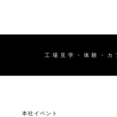
トップ
能作の
キ
商品情
工場見学・体験・カ
ー
ワ
オンラインショップ
直営店
ー
ド
お問い合わせ
工場見
お知ら
本社イベント
結婚1