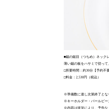
■錫の鎚目（つちめ）ネック
薄い錫の板をハサミで切って
□所要時間：約30分【予約不
□料金：2,530円（税込）
※準備数に達し次第終了とな
※キーホルダー・パールビー
※内容は状況により、予告な