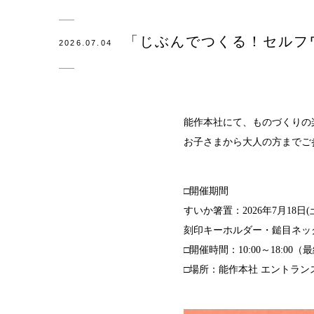
観光×
「じぶんでつくる！セルフ
2026.07.04
医療・
会社概
SDG
能作本社にて、ものづくりの
お子さまから大人の方までご
錫リサ
採用情
□開催期間
すいか箸置：2026年7月18日(土
刻印キーホルダー・鎚目ネックレス
□開催時間：10:00～18:00（最
□場所：能作本社 エントランス（