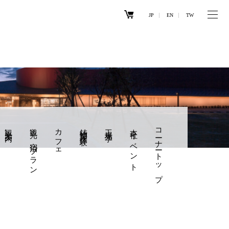
JP
EN
TW
観光案内
観光×宿泊プラン
カフェ
鋳物製作体験
工場見学
本社イベント
コーナートップ