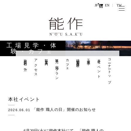
JP
EN
TW
トップページ
能作の歴史
キ
と技
ー
工場見学・体
ワ
験・カフェ
商品情報
ー
旅行会社の方へ
アクセス
観光案内
観光×宿泊プラン
カフェ
鋳物製作体験
工場見学
本社イベント
コーナートップ
オンラ
ド
インシ
直営店
ョップ
工場見学・
お問い
本社イベント
体験・カフ
合わせ
ェ
「能作 職人の日」開催のお知らせ
2026.06.01
お知らせ
6月20日(土)に能作本社にて、「能作 職人の