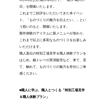
日」を開催いたします。
結婚10周年
の錫婚式
これまでご好評をいただいてきた本イベン
ト。「ものづくりの魅力を伝えたい。」とい
観光×宿泊プ
ラン
う想いのもと、開催いたします。
製作体験のアイテムに新メニューが加わり、
医療・ヘルス
ケア
これまで以上に多彩なものづくりをお楽しみ
いただけます。
会社概要
職人直伝の特別工場見学＆職人体験プランを
SDGsへの取
はじめ、錫トレーの実演販売など、来て、見
り組み
て、触れて、ものづくりの魅力を存分にご体
錫リサイクル
感ください。
プロジェクト
採用情報
■職人に学ぶ、職人とつくる「特別工場見学
＆職人体験プラン」