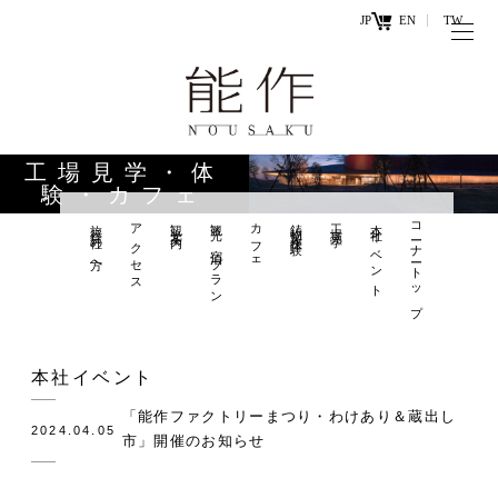
JP
EN
TW
トップページ
能作の歴史
キ
と技
ー
工場見学・体
ワ
験・カフェ
商品情報
ー
旅行会社の方へ
アクセス
観光案内
観光×宿泊プラン
カフェ
鋳物製作体験
工場見学
本社イベント
コーナートップ
オンラ
ド
インシ
直営店
ョップ
工場見学・
お問い
本社イベント
体験・カフ
合わせ
ェ
「能作ファクトリーまつり・わけあり＆蔵出し
2024.04.05
市」開催のお知らせ
お知らせ