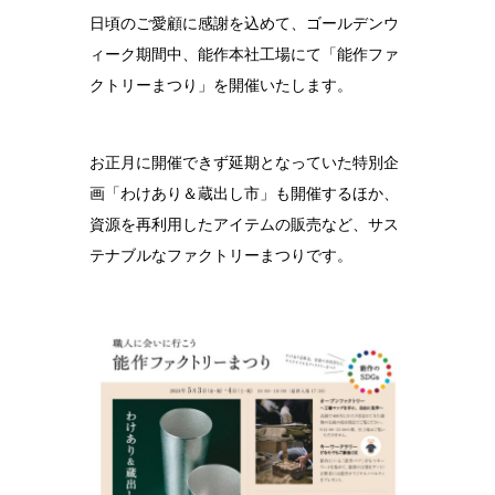
日頃のご愛顧に感謝を込めて、ゴールデンウ
結婚10周年
の錫婚式
ィーク期間中、能作本社工場にて「能作ファ
クトリーまつり」を開催いたします。
観光×宿泊プ
ラン
医療・ヘルス
お正月に開催できず延期となっていた特別企
ケア
画「わけあり＆蔵出し市」も開催するほか、
会社概要
資源を再利用したアイテムの販売など、サス
テナブルなファクトリーまつりです。
SDGsへの取
り組み
錫リサイクル
プロジェクト
採用情報