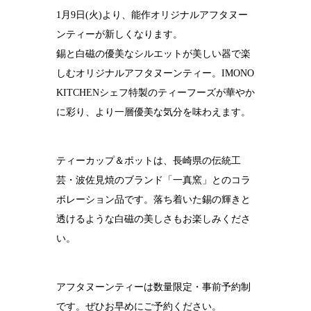
1月9日(火)より、能作オリジナルアフタヌー
結婚10周年
の錫婚式
ンティーが新しくなります。
錫と白磁の優美なシルエットが美しい器で楽
観光×宿泊プ
ラン
しむオリジナルアフタヌーンティー。IMONO
KITCHENシェフ特製のティーフーズが華やか
医療・ヘルス
ケア
に彩り、より一層優美な気分を味わえます。
会社概要
ティーカップ＆ポットは、長崎県の伝統工
SDGsへの取
り組み
芸・波佐見焼のブランド「一真窯」とのコラ
ボレーション品です。落ち着いた錫の輝きと
錫リサイクル
プロジェクト
透けるような白磁の美しさもお楽しみくださ
い。
採用情報
アフタヌーンティーは数量限定・事前予約制
です。ぜひお早めにご予約ください。