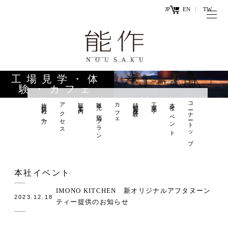
JP
EN
TW
トップページ
能作の歴史
キ
と技
ー
工場見学・体
ワ
験・カフェ
商品情報
ー
旅行会社の方へ
アクセス
観光案内
観光×宿泊プラン
カフェ
鋳物製作体験
工場見学
本社イベント
コーナートップ
オンラ
ド
インシ
直営店
ョップ
工場見学・
お問い
本社イベント
体験・カフ
合わせ
ェ
IMONO KITCHEN 新オリジナルアフタヌーン
2023.12.18
ティー提供のお知らせ
お知らせ