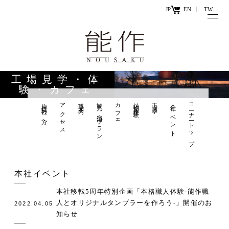
JP
EN
TW
トップページ
能作の歴史
キ
と技
ー
工場見学・体
ワ
験・カフェ
商品情報
ー
旅行会社の方へ
アクセス
観光案内
観光×宿泊プラン
カフェ
鋳物製作体験
工場見学
本社イベント
コーナートップ
オンラ
ド
インシ
直営店
ョップ
工場見学・
お問い
本社イベント
体験・カフ
合わせ
ェ
本社移転5周年特別企画「本格職人体験‐能作職
人とオリジナルタンブラーを作ろう‐」開催のお
2022.04.05
知らせ
お知らせ