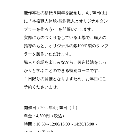
結婚10周年
能作本社の移転５周年を記念し、4月30日(土)
の錫婚式
に「本格職人体験‐能作職人とオリジナルタン
観光×宿泊プ
ブラーを作ろう‐」を開催いたします。
ラン
実際にものづくりをしている工場で、職人の
医療・ヘルス
指導のもと、オリジナルの錫100％製のタンブ
ケア
ラーを製作いただけます。
会社概要
職人と会話を楽しみながら、製造技法をしっ
かりと学ぶことのできる特別コースです。
SDGsへの取
り組み
１日限りの開催となりますため、お早目にご
予約くださいませ。
錫リサイクル
プロジェクト
採用情報
開催日：2022年4月30日（土）
料金：4,500円（税込）
時間：10:30～12:00/13:00～14:30/15:00～