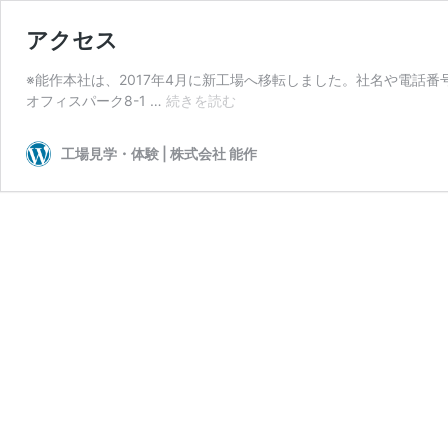
アクセス
※能作本社は、2017年4月に新工場へ移転しました。社名や電話番
ア
オフィスパーク8-1 …
続きを読む
ク
セ
工場見学・体験 | 株式会社 能作
ス